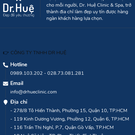
Với tiêu chí Đẹp để yêu thương, mang
sự tận tâm chăm sóc vẻ đẹp toàn diện
cho mỗi người, Dr. Huệ Clinic & Spa, trở
thành địa chỉ làm đẹp uy tín được hàng
ngàn khách hàng lựa chọn.
👉
CÔNG TY TNHH DR HUỆ
Hotline
0989.103.202
-
028.73.081.281
Email
info@drhueclinic.com
Địa chỉ
- 278/8 Tô Hiến Thành, Phường 15, Quận 10, TP.HCM