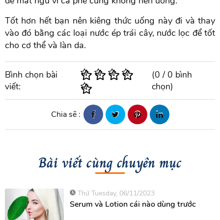
dễ mất ngủ vì cà phê cũng không nên uống.
Tốt hơn hết bạn nên kiêng thức uống này đi và thay
vào đó bằng các loại nước ép trái cây, nước lọc để tốt
cho cơ thể và làn da.
Bình chọn bài
(
0
/
0
bình
viết:
chọn)
Chia sẽ :
Bài viết cùng chuyên mục
Thứ Tuesday, 06/11/2023
Serum và Lotion cái nào dùng trước