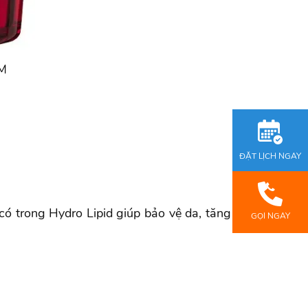
M
ĐẶT LỊCH NGAY
ó trong Hydro Lipid giúp bảo vệ da, tăng
GỌI NGAY