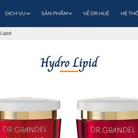
DỊCH VỤ
SẢN PHẨM
VỀ DR.HUỆ
HỆ TH
Lipid
Hydro Lipid