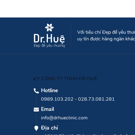
Với tiêu chí Đẹp để yêu th
uy tín được hàng ngàn khác
👉
CÔNG TY TNHH DR HUỆ
Hotline
0989.103.202
-
028.73.081.281
Email
info@drhueclinic.com
Địa chỉ