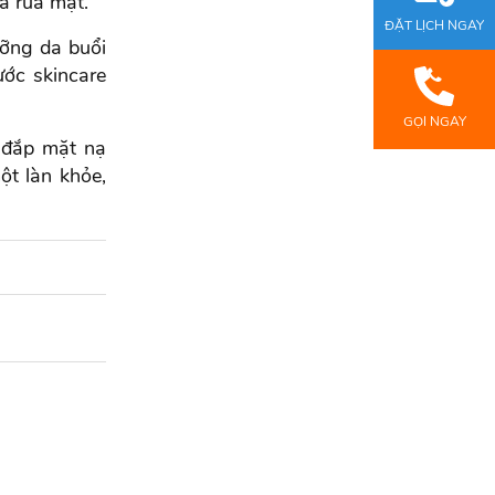
a rửa mặt.
ĐẶT LỊCH NGAY
ưỡng da buổi
ước skincare
GỌI NGAY
t đắp mặt nạ
t làn khỏe,