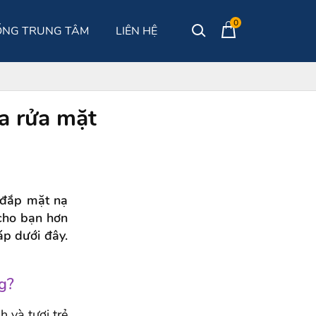
0
ỐNG TRUNG TÂM
LIÊN HỆ
a rửa mặt
 đắp mặt nạ
cho bạn hơn
áp dưới đây.
g?
 và tươi trẻ