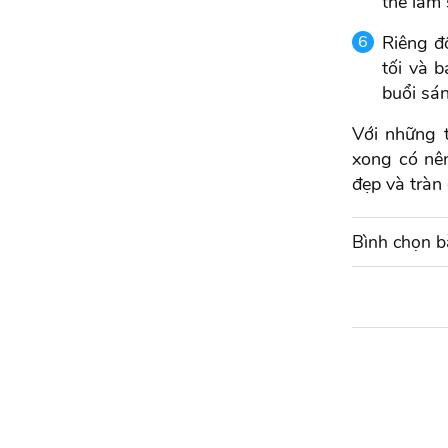
thể làm
Riêng đ
tối và 
buổi sán
Với những t
xong có nê
đẹp và tràn 
Bình chọn bà