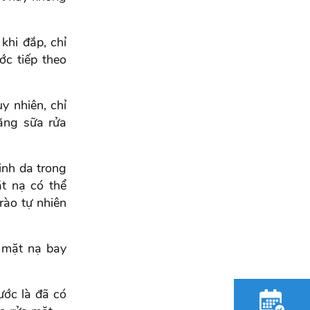
khi đắp, chỉ
ớc tiếp theo
y nhiên, chỉ
ằng sữa rửa
inh da trong
ặt nạ có thể
rào tự nhiên
g mặt nạ bay
ước là đã có