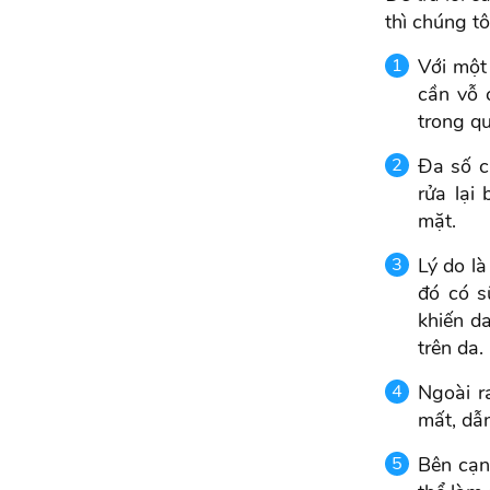
thì chúng t
Với một 
cần vỗ 
trong qu
Đa số cá
rửa lại
mặt.
Lý do là
đó có s
khiến d
trên da.
Ngoài r
mất, dẫn
Bên cạn