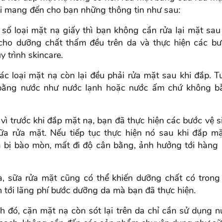
ôi mang đến cho bạn những thông tin như sau:
số loại mặt nạ giấy thì bạn không cần rửa lại mặt sau 
cho dưỡng chất thấm đều trên da và thực hiện các bư
y trình skincare.
c loại mặt nạ còn lại đều phải rửa mặt sau khi đắp. Tu
 bằng nước như nước lạnh hoặc nước ấm chứ không b
 vì trước khi đắp mặt nạ, bạn đã thực hiện các bước vệ s
ữa rửa mặt. Nếu tiếp tục thực hiện nó sau khi đắp m
a bị bào mòn, mất đi độ cân bằng, ảnh hưởng tới hàng 
a, sữa rửa mặt cũng có thể khiến dưỡng chất có tron
 tới lãng phí bước dưỡng da mà bạn đã thực hiện.
h đó, cặn mặt nạ còn sót lại trên da chỉ cần sử dụng n