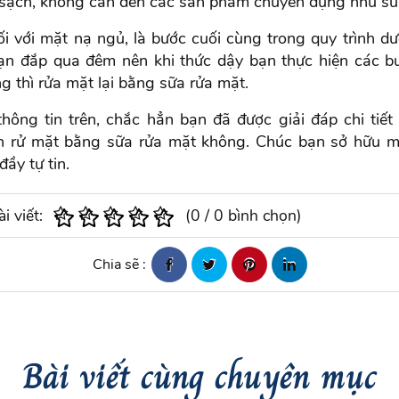
 sạch, không cần đến các sản phẩm chuyên dụng như sữ
ối với mặt nạ ngủ, là bước cuối cùng trong quy trình d
bạn đắp qua đêm nên khi thức dậy bạn thực hiện các b
g thì rửa mặt lại bằng sữa rửa mặt.
hông tin trên, chắc hẳn bạn đã được giải đáp chi tiế
n rử mặt bằng sữa rửa mặt không. Chúc bạn sở hữu mộ
đầy tự tin.
i viết:
(
0
/
0
bình chọn)
Chia sẽ :
Bài viết cùng chuyên mục