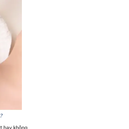
?
ặt hay không