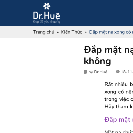
Trang chủ
Kiến Thức
Đắp mặt nạ xong có 
Đắp mặt nạ
không
by Dr.Huệ
18-11-
Rất nhiều 
xong có nê
trong việc 
Hãy tham kh
Đắp mặt n
Mặt nạ chứa