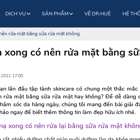
DỊCH VỤ
SẢN PHẨM
VỀ DR.HUỆ
HỆ TH
nên rửa mặt bằng sữa rửa mặt không
 xong có nên rửa mặt bằng sữ
2021 17:00
bạn lần đầu tập tành skincare có chung một thắc mắc
n rửa mặt bằng sữa rửa mặt hay không? Để dễ dàng 
chăm sóc da hàng ngày, chúng tôi mang đến bài giải đ
ảo ngay để biết thêm thông tin làm đẹp hữu ích nhé.
ạ xong có nên rửa lại bằng sữa rửa mặt khôn
 rất nhiều dưỡng chất giúp nuôi dưỡng làn da khỏe mạnh