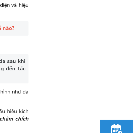
diện và hiệu
ế nào?
da sau khi
ng đến tác
 hình như da
ấu hiệu kích
 châm chích