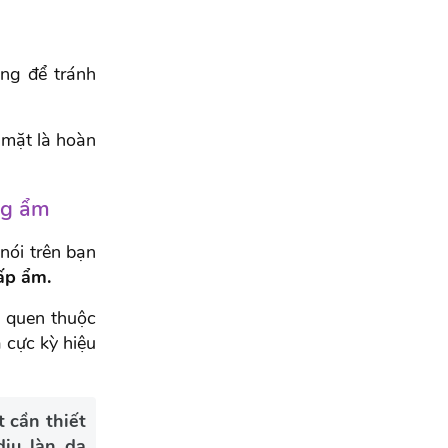
àng để tránh
 mặt là hoàn
ng ẩm
nói trên bạn
ấp ẩm.
 quen thuộc
 cực kỳ hiệu
 cần thiết
ịu làn da