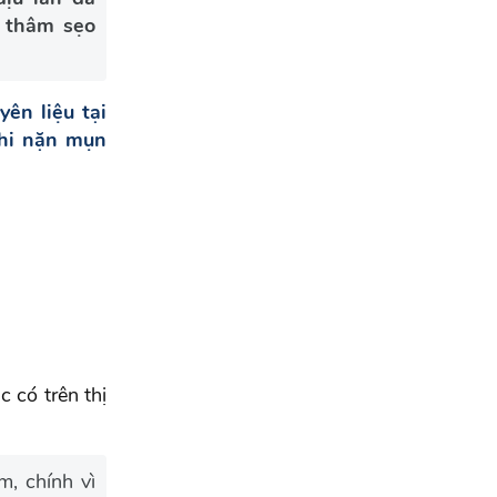
 thâm sẹo
ên liệu tại
khi nặn mụn
 có trên thị
, chính vì