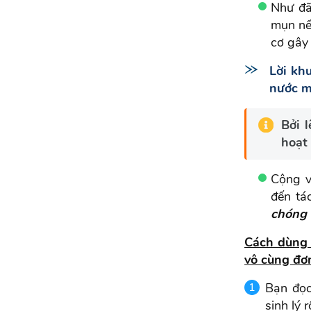
Như đã
mụn nế
cơ gây
Lời kh
nước m
Bởi 
hoạt
Cộng v
đến tá
chóng 
Cách dùng 
vô cùng đơn
Bạn đọc
sinh lý 