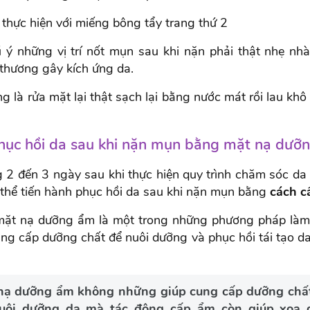
 thực hiện với miếng bông tẩy trang thứ 2
 ý những vị trí nốt mụn sau khi nặn phải thật nhẹ nh
 thương gây kích ứng da.
g là rửa mặt lại thật sạch lại bằng nước mát rồi lau khô
hục hồi da sau khi nặn mụn bằng mặt nạ dưỡ
 2 đến 3 ngày sau khi thực hiện quy trình chăm sóc da 
 thể tiến hành phục hồi da sau khi nặn mụn bằng
cách c
ặt nạ dưỡng ẩm là một trong những phương pháp làm
ng cấp dưỡng chất để nuôi dưỡng và phục hồi tái tạo da
nạ dưỡng ẩm không những giúp cung cấp dưỡng chất
uôi dưỡng da mà tác động cấp ẩm còn giúp xoa d