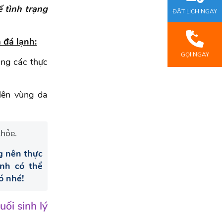
 tình trạng
ĐẶT LỊCH NGAY
 đá lạnh:
GỌI NGAY
ùng các thực
lên vùng da
hỏe.
g nên thực
ạnh có thể
ó nhé!
ối sinh lý