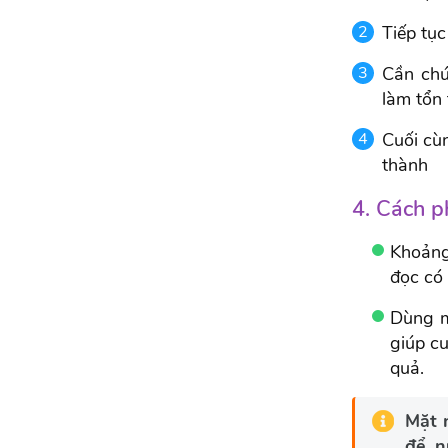
Tiếp tục
Cần chú
làm tổn
Cuối cùn
thành
4. Cách p
Khoảng
đọc có
Dùng m
giúp cu
quả.
Mặt 
để n