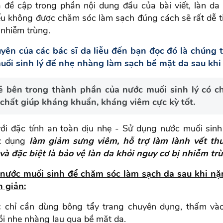
 đề cập trong phần nội dung đầu của bài viết, làn da
u không được chăm sóc làm sạch đúng cách sẽ rất dễ 
 nhiễm trùng.
uyên của các bác sĩ da liễu đến bạn đọc đó là chúng 
uối sinh lý để nhẹ nhàng làm sạch bề mặt da sau khi
lẽ bên trong thành phần của nước muối sinh lý có 
 chất giúp kháng khuẩn, kháng viêm cực kỳ tốt.
ới đặc tính an toàn dịu nhẹ - Sử dụng nước muối sin
c dụng
làm giảm sưng viêm, hỗ trợ làm lành vết t
và đặc biệt là bảo vệ làn da khỏi nguy cơ bị nhiễm trù
nước muối sinh để chăm sóc làm sạch da sau khi n
 giản:
 chỉ cần dùng bông tẩy trang chuyên dụng, thấm và
rồi nhẹ nhàng lau qua bề mặt da.