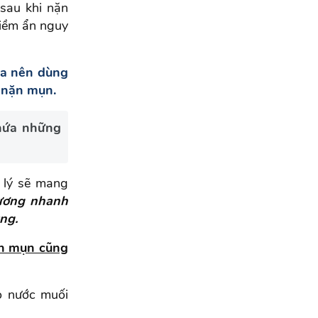
 sau khi nặn
tiềm ẩn nguy
ta nên dùng
 nặn mụn.
chứa những
h lý sẽ mang
hương nhanh
ng.
ặn mụn cũng
o nước muối