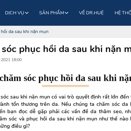
DỊCH VỤ
SẢN PHẨM
VỀ DR.HUỆ
HỆ TH
hồi da sau khi nặn mụn
sóc phục hồi da sau khi nặn 
2021 18:00
chăm sóc phục hồi da sau khi n
óc sau khi nặn mụn có vai trò quyết định rất lớn đến
 lành tổn thương trên da. Nếu chúng ta chăm sóc da
iến bạn đọc dễ gặp phải các vấn đề da thâm sẹo, nhiễ
ăm sóc và phục hồi da sau khi nặn mụn như thế nào 
hững điều gì?