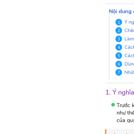
Nội dung 
Ý ng
Chă
Làm 
Cách
Cách
Dùng
Nhữn
1. Ý nghĩ
Trước 
như thế
của quy