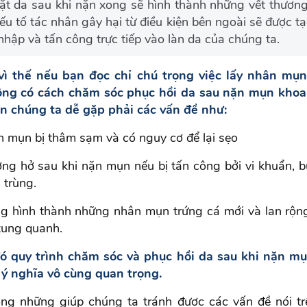
t da sau khi nặn xong sẽ hình thành những vết thương
ếu tố tác nhân gây hại từ điều kiện bên ngoài sẽ được tạ
hập và tấn công trực tiếp vào làn da của chúng ta.
vì thế nếu bạn đọc chỉ chú trọng việc lấy nhân mụ
ng có cách chăm sóc phục hồi da sau nặn mụn khoa 
ến chúng ta dễ gặp phải các vấn đề như:
ặn mụn bị thâm sạm và có nguy cơ để lại sẹo
ơng hở sau khi nặn mụn nếu bị tấn công bởi vi khuẩn, b
 trùng.
g hình thành những nhân mụn trứng cá mới và lan rộn
xung quanh.
đó quy trình chăm sóc và phục hồi da sau khi nặn mụn
 ý nghĩa vô cùng quan trọng.
ng những giúp chúng ta tránh được các vấn đề nói t