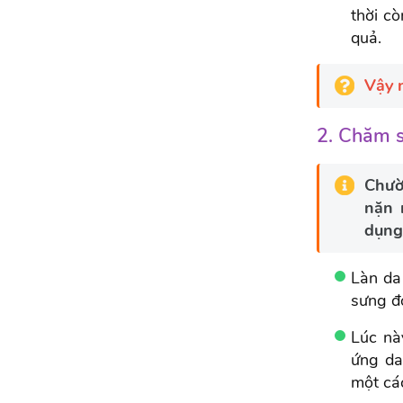
thời cò
quả.
Vậy 
2. Chăm 
Chườ
nặn 
dụng
Làn da
sưng đỏ
Lúc nà
ứng da
một các