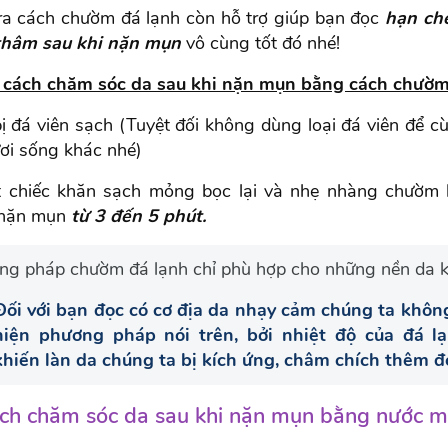
ra cách chườm đá lạnh còn hỗ trợ giúp bạn đọc
hạn chế
 thâm sau khi nặn mụn
vô cùng tốt đó nhé!
cách chăm sóc da sau khi nặn mụn bằng cách chườm
ị đá viên sạch (Tuyệt đối không dùng loại đá viên để c
ơi sống khác nhé)
 chiếc khăn sạch mỏng bọc lại và nhẹ nhàng chườm 
 nặn mụn
từ 3 đến 5 phút.
ng pháp chườm đá lạnh chỉ phù hợp cho những nền da k
Đối với bạn đọc có cơ địa da nhạy cảm chúng ta khôn
hiện phương pháp nói trên, bởi nhiệt độ của đá l
khiến làn da chúng ta bị kích ứng, châm chích thêm đ
ch chăm sóc da sau khi nặn mụn bằng nước mu