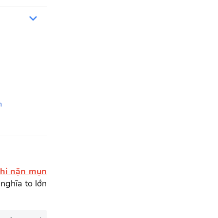
n
khi nặn mụn
 nghĩa to lớn