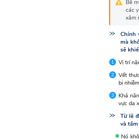
Bề mặ
các y
xâm n
Chính 
mà khô
sẽ khi
Vị trí n
Vết thư
bị nhiễm
Khả năn
vực da 
Từ lẽ 
và tầm
Nó khô