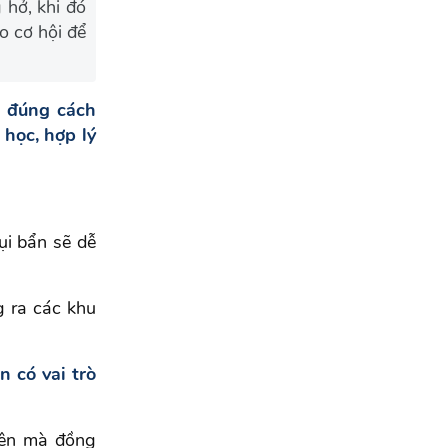
 hở, khi đó
o cơ hội để
n đúng cách
học, hợp lý
ụi bẩn sẽ dễ
g ra các khu
 có vai trò
rên mà đồng