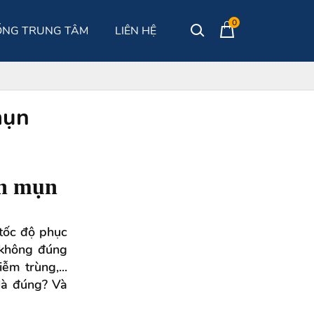
0
ỐNG TRUNG TÂM
LIÊN HỆ
mụn
ặn mụn
 tốc độ phục
 không đúng
m trùng,...
là đúng? Và