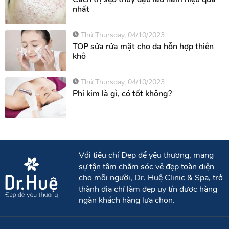
Dr.Huệ Clinic & Spa Tuyển dụng nhân sự
Thứ Saturday, 06/10/2023
Cách trị sẹo thủy đậu lâu năm hiệu quả
nhất
Thứ Thursday, 04/10/2023
TOP sữa rửa mặt cho da hỗn hợp thiên
khô
Thứ Thursday, 04/10/2023
Phi kim là gì, có tốt không?
Với tiêu chí Đẹp để yêu thương, mang
sự tận tâm chăm sóc vẻ đẹp toàn diện
cho mỗi người, Dr. Huệ Clinic & Spa, trở
thành địa chỉ làm đẹp uy tín được hàng