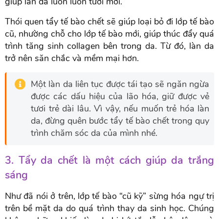
giúp làn da luôn luôn tươi mới.
Thói quen tẩy tế bào chết sẽ giúp loại bỏ đi lớp tế bào
cũ, nhường chỗ cho lớp tế bào mới, giúp thúc đẩy quá
trình tăng sinh collagen bên trong da. Từ đó, làn da
trở nên săn chắc và mềm mại hơn.
Một làn da liên tục được tái tạo sẽ ngăn ngừa
được các dấu hiệu của lão hóa, giữ được vẻ
tươi trẻ dài lâu. Vì vậy, nếu muốn trẻ hóa làn
da, đừng quên bước tẩy tế bào chết trong quy
trình chăm sóc da của mình nhé.
3. Tẩy da chết là một cách giúp da trắng
sáng
Như đã nói ở trên, lớp tế bào “cũ kỹ” sừng hóa ngự trị
trên bề mặt da do quá trình thay da sinh học. Chúng