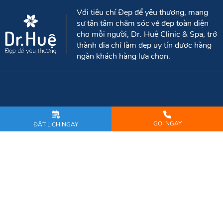
TINH CHẤT BEAUTY DATE
Vui lòng gọi
Với tiêu chí Đẹp để yêu thương, mang
sự tận tâm chăm sóc vẻ đẹp toàn diện
GỌI NGAY
ĐẶT LỊCH NGAY
cho mỗi người, Dr. Huệ Clinic & Spa, trở
thành địa chỉ làm đẹp uy tín được hàng
ngàn khách hàng lựa chọn.
👉
CÔNG TY TNHH DR HUỆ