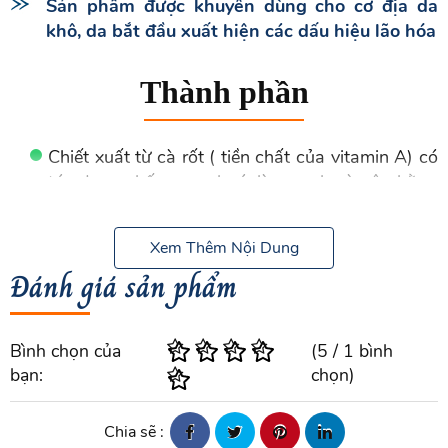
Sản phẩm được khuyên dùng cho cơ địa da
khô, da bắt đầu xuất hiện các dấu hiệu lão hóa
Thành phần
Chiết xuất từ cà rốt ( tiền chất của vitamin A) có
tác dụng chống oxy hoá, làm sạch và cân bằng
độ ẩm cho da giúp làn da mềm mại mịn màng
Pentylene Glycol: Dưỡng ẩm, kháng khuẩn
Xem Thêm Nội Dung
Đánh giá sản phẩm
Glycerin: Dưỡng ẩm, làm mềm da
Pentylene Glycol: Dưỡng ẩm, kháng khuẩn
Bình chọn của
(
5
/
1
bình
PEG-40 Hydrogenated Castor Oil: Làm sạch,
bạn:
chọn)
làm mềm và dịu da
Chia sẽ :
Sodium Benzotriazolyl Butylphenol Sulfonate: