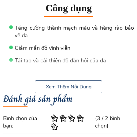
Công dụng
Tăng cường thành mạch máu và hàng rào bảo
vệ da
Giảm mẩn đỏ vĩnh viễn
Tái tạo và cải thiện độ đàn hồi của da
Bảo vệ da khỏi bức xạ hồng ngoại và chống
viêm
Xem Thêm Nội Dung
Hiệu ứng quang học đỏ cũng có tác dụng làm
Đánh giá sản phẩm
mờ khuyết điểm, giúp da hồng hào
Thành phần
Bình chọn của
(
3
/
2
bình
bạn:
chọn)