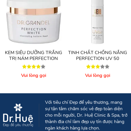
dụng
COUPEROSE
EXPERT
Concentrate
trước
khi sử dụng kem.
PERFECTION BB
được khuyên nên sử dụng vào
ban ngày.
KEM SIÊU DƯỠNG TRẮNG
TINH CHẤT CHỐNG NẮNG
TRỊ NÁM PERFECTION
PERFECTION UV 50
WHITE
Vui lòng gọi
Vui lòng gọi
Với tiêu chí Đẹp để yêu thương, mang
sự tận tâm chăm sóc vẻ đẹp toàn diện
cho mỗi người, Dr. Huệ Clinic & Spa, trở
thành địa chỉ làm đẹp uy tín được hàng
ngàn khách hàng lựa chọn.