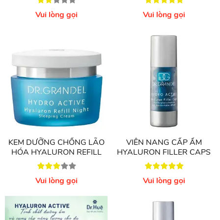
Thoa một lượng kem vừa đủ lên mặt, cổ và
ngực vào buổi sáng và tối sau khi rửa mặt và
Vui lòng gọi
Vui lòng gọi
đã thoa sản phẩm chăm sóc mắt thích hợp.
KEM DƯỠNG CHỐNG LÃO
VIÊN NANG CẤP ẨM
HÓA HYALURON REFILL
HYALURON FILLER CAPS
NIGHT
Vui lòng gọi
Vui lòng gọi