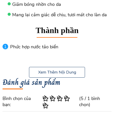
Giảm bóng nhờn cho da
Mang lại cảm giác dễ chịu, tươi mát cho làn da
Thành phần
Phức hợp nước tảo biển
Intelligent Sebum (hoạt chất cân bằng nhờn
thông minh)
Xem Thêm Nội Dung
Balancer
Đánh giá sản phẩm
Dầu Babassu
qua (Water), Dimethicone, Distarch Phosphate,
Bình chọn của
(
5
/
1
bình
Neopentyl Glycol Diheptanoate, Simmondsia
bạn:
chọn)
Chinensis (Jojoba) Seed Oil, Squalane, Butylene
Glycol, Cyclopentasiloxane, Glycerin, Orbignya