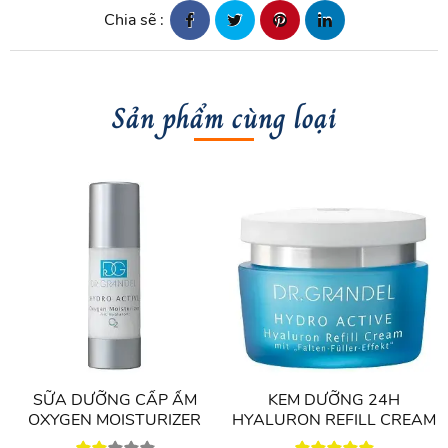
Chia sẽ :
Oleifera Seed Oil, Cyclohexasiloxane, Cetearyl
Alcohol, Butyrospermum Parkii (Shea) Butter,
Steareth-21, Magnesium Aluminum Silicate,
Cetearyl Glucoside, Sodium PCA, Dimethicone
Sản phẩm cùng loại
Crosspolymer, Xanthan Gum, Hydrolyzed Wheat
Protein, Hydrolyzed Algin, Maris Aqua (Sea
Water), Carbomer, Chlorella Vulgaris Extract,
Sodium Hydroxide, Sodium Stearate, Zinc
Gluconate, Sodium Chloride, Phenoxyethanol,
Methylparaben, Propylparaben, Ethylparaben,
Hexyl Cinnamal, Linalool, Limonene, Citronellol,
Coumarin, Eugenol, Parfum (Fragrance), CI
42090 (Blue 1), CI 17200 (Red 33)
Hướng dẫn sử dụng
SỮA DƯỠNG CẤP ẨM
KEM DƯỠNG 24H
OXYGEN MOISTURIZER
HYALURON REFILL CREAM